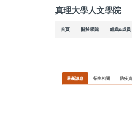
跳
真理大學人文學院
到
主
要
內
首頁
關於學院
組織&成員
容
區
最新訊息
招生相關
防疫